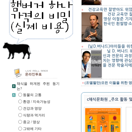
건강교육만 잘받아도 위암
건강 교육만 잘
영상 이철준 기자 
한국인 흰쌀밥·소
(닐D.버나드)아이들을 위
닐 D. 버나드
신과 전문의 과정
치는 영향에 관심
을 전문 학술지에 
(조엘펄만)모든 이들을 위한 
채식을 하게된 주된 동기
는?
동물의 고통
c채식문화원 _주요 활동 
환경 / 지속가능성
건강과 영양
식량과 먹거리
종교 / 명상
그밖에 기타