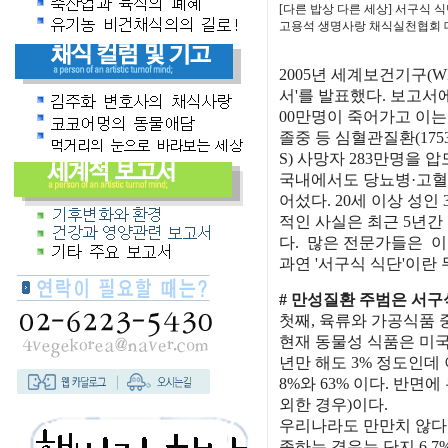
[다른 밥상 다른 세상] 서구식 
고용석 생명사랑 채식실천협회
2005년 세계보건기구(
서'를 발표했다. 보고서에
00만명이 죽어가고 이는
졸중 등 심혈관질환(175
S) 사망자 283만명을 압
국내에서도 당뇨병·고혈압
어섰다. 20세 이상 성인
적인 사실은 최근 5년간
다. 많은 전문가들은 이
과연 '서구식 식단'이란
# 만성질환 주범은 서구
첫째, 육류와 가공식품 
현재 동물성 식품은 미국은
년만 해도 3% 정도인데 
8%와 63% 이다. 반
외한 경우)이다.
우리나라도 만만치 않다.
족하는 경우는 단지 6.7