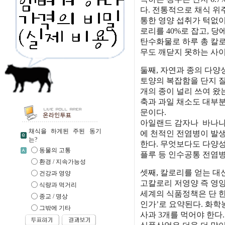
다. 전통적으로 채식 위
통한 영양 섭취가 턱없이
로리를 40%로 잡고, 
탄수화물로 하루 총 칼로
무도 깨닫지 못하는 사
둘째, 자연과 종의 다양
토양의 복잡함을 단지 질
개의 종이 널리 쓰여 왔
축과 과일 채소도 대부분
문이다.
아일랜드 감자나 바나나
채식을 하게된 주된 동기
에 천적인 전염병이 발생
는?
한다. 무엇보다도 다양
동물의 고통
플루 등 인수공통 전염
환경 / 지속가능성
셋째, 칼로리를 얻는 대
건강과 영양
고칼로리 저영양 즉 영양
식량과 먹거리
세계의 식품정책은 단 한
종교 / 명상
인가’로 요약된다. 화학
그밖에 기타
사과 3개를 먹어야 한다.