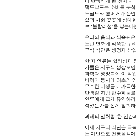
이 탄생하게 된 것이다.
맥도날드는 소비를 분석
도날드와 햄버거가 산업
삶과 사회 곳곳에 심대한
로 ‘불합리성’을 낳는다
우리의 음식과 식습관은 
느린 변화에 익숙한 우
구식 식단은 생명과 산업
한 때 인류는 합리성과 
가들은 서구식 성장모델
과학과 영양학이 이 작
비히가 동시에 최초의 인
무수한 미생물로 가득한 
단백질 지방 탄수화물로 
인류에게 크게 유익하리
석었는가를 신께 참회하며
괴테의 말처럼 '한 인간
이제 서구식 식단은 극
는 대안으로 전통음식에