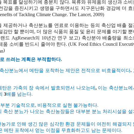
출
목표를
달성하기에
충분치
않다
.
육류와
유제품의
생산과
소비
건강을
증진시키고
생명을
구하면서도
지구온난화
경감에
더
효
enefits of Tackling Climate Change.
The Lancet, 2009
)
을
제공하거나
축산분뇨를
연료로
이용하는
등의
축산업
배출
절
절감만
할
뿐이며
,
더
많은
식품의
품질
및
윤리
문제를
야기할
뿐
질랜드
AgResearch
의
10
년간
연구
보고
)
축산분야
배출량을
최소
제품
소비를
반드시
줄여야
한다
. (
UK Food Ethics Council Executi
)
an
로
쓰려는
계획은
부적합하다
.
 축산분뇨에서 메탄을 포착하는 제안은 전적으로 비효율적이다
.
메탄은 가축의 장 속에서 발효되면서 나오는데
,
이는 축산분뇨에
의
3
배를 넘는다.
대부분
기술적으로
,
비용적으로
실현
불가능하다
.
의
축산
분뇨가
나오는
축산농장들은
대부분
분뇨
처리시설을
설
.
산농가로
인해
생긴
많은
심각한
환경
문제들이
여전히
해결되지
은
메탄
포착에서
얻는
이점을
무효화하고도
남는
문제이다
.