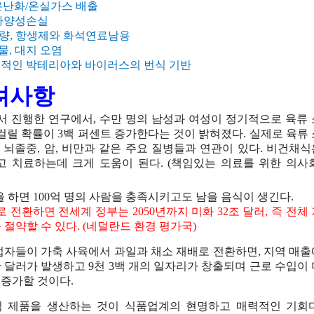
온난화
/
온실가스
배출
다양성손실
량
,
항생제와
화석연료남용
물
,
대지
오염
생적인
박테리아와
바이러스의
번식
기반
려사항
서
진행한
연구에서
,
수만
명의
남성과
여성이
정기적으로
육류
걸릴
확률이
3
백
퍼센트
증가한다는
것이
밝혀졌다
.
실제로
육류
,
뇌졸중
,
암
,
비만과
같은
주요
질병들과
연관이
있다
.
비건채식
고
치료하는데
크게
도움이
된다
. (
책임있는
의료를
위한
의사
을
하면
100
억
명의
사람을
충족시키고도
남을
음식이
생긴다
.
로
전환하면
전세계
정부는
2050
년까지
미화
32
조
달러
,
즉
전체
를
절약할
수
있다
. (
네덜란드
환경
평가국
)
업자들이
가축
사육에서
과일과
채소
재배로
전환하면
,
지역
매출
만
달러가
발생하고
9
천
3
백
개의
일자리가
창출되며
근로
수입이
증가할
것이다
.
식
제품을
생산하는
것이
식품업계의
현명하고
매력적인
기회