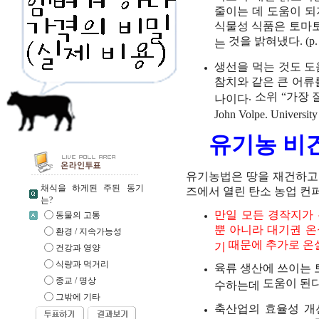
줄이는
데
도움이
되
식물성
식품은
토마
것을
밝혀냈다
. (p
는
생선을
먹는
것도
도
참치와
같은
큰
어류
.
소위
“
가장
나이다
John Volpe. University
유기농
비
유기농법은
땅을
재건하고
채식을 하게된 주된 동기
즈에서
열린
탄소
농업
컨
는?
만일
모든
경작지가
동물의 고통
뿐
아니라
대기권
온
환경 / 지속가능성
때문에
추가로
온
기
건강과 영양
식량과 먹거리
육류
생산에
쓰이는
종교 / 명상
도움이
된
수하는데
그밖에 기타
축산업의
효율성
개