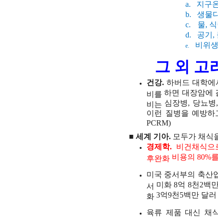
a.
지구
b.
생물
c.
물
,
식
d.
공기
,
비위
e.
그
외
고
건강
.
하버드
대학에
하면
대장암에
비를
심장병
,
당뇨병
비는
이런
질병을
예방하
PCRM)
■
세계
기아
.
모두가
채식
경제학
.
비건채식으
비용의
80%
후완화
미국
중서부의
축산
미화
8
억
8
천
2
백
서
3
억
9
천
5
백만
달러
화
육류
제품
대신
채