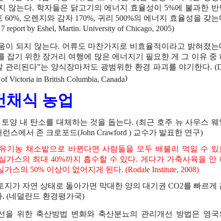
지
않는다
.
학자들은
닭고기의
에너지
효율성이
5%
에
불과한
반
토
60%,
오렌지와
감자
170%,
귀리
500%
의
에너지
효율성을
갖는
. 7 report by Eshel, Martin. University of Chicago, 2005)
움이
되지
않는다
.
어류도
마찬가지로
비효율적이라고
밝혀졌는
를
잡기
위한
장거리
여행에
많은
에너지기
필요한
게
그
이유
중
잘
관리된다
”
는
양식장마저도
광범위한
환경
파괴를
야기한다
. (
D
)
 of Victoria in British Columbia, Canada
건채식
농업
토양
내
탄소를
대체하는
것을
돕는다
. (
최근
호주
뉴
사우스
웨
퍼런스에서
존
크로포드
(John Crawford )
교수가
발표한
연구
)
유기농
채소밭으로
바뀐다면
사람들을
모두
배불리
먹일
수
있
실가스의
최대
40%
까지
흡수할
수
있다
.
게다가
가축사육을
안
실가스의
50%
이상이
없어지게
된다
. (Rodale Institute, 2008)
토지가
자연
상태로
돌아가면
막대한
양의
대기권
CO2
를
빠르게
다
. (
네덜란드
환경평가국
)
선을
위한
축산방법
변화와
축산분뇨의
관리개선
방법은
영국