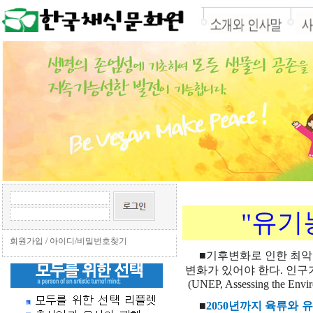
"유기
회원가입
/
아이디/비밀번호찾기
■기후변화로
인한
최악
변화가
있어야
한다
.
인구
(
UNEP, Assessing the Envir
■
2050
년까지
육류와
유