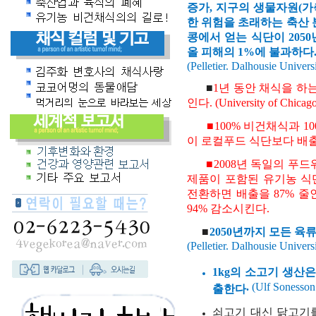
증가
,
지구의
생물자원
(
가
한
위험을
초래하는
축산
콩에서
얻는
식단이
2050
올
피해의
1%
에
불과하다
(Pelletier. Dalhousie Univer
■
1
년
동안
채식을
하
인다
. (
University of Chicago
■
100%
비건채식과
1
이
로컬푸드
식단보다
배
■
2008
년
독일의
푸드
제품이
포함된
유기농
식
전환하면
배출을
87%
줄
94%
감소시킨다
.
■
2050
년까지
모든
육
(Pelletier.
Dalhousie Univers
1kg
의
소고기
생산
.
(
Ulf Sonesson
출한다
쇠고기
대신
닭고기