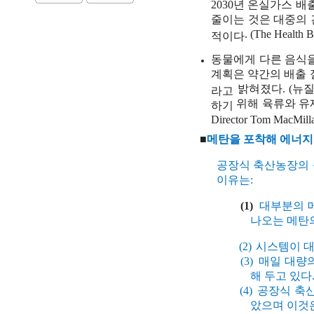
2030
년
온실가스
배
줄이는
것은
대중의
. (The Health B
적이다
동물에게
다른
음식
계획은
약간의
배출
밝혀졌다
. (
뉴
라고
위해
육류와
유
하기
Director Tom MacMill
■
메탄을
포착해
에너지
공장식 축산농장의
이유는
:
(1)
대부분의 
나오는 메탄
(2)
시스템이
(3)
매일
대량
해
두고
있다
(4)
공장식
축
았으며
이것