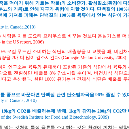
축을
먹이기
위해
기르는
작물
)
의
소비증가
,
활성질소
(
환경에
다
분뇨와
거름
)
로
인해
지구가
위험에
처할
것이다
.
단백질의
100%
년에
가져올
피해는
단백질의
100%
를
육류에서
얻는
식단이
가
.
sity in Canada,2010)
는
사람은
차를
도요타
프리우스로
바꾸는
것보다
온실가스를
더
 in the US report, 2006
)
00%
로컬
푸드만
소비하는
식단의
배출량을
비교했을
때
,
비건채
출량을
7
배
더
많이
감소시킨다
. (Carnegie Mellon University, 2008)
워치
연구소는
육류와
유제품이
포함된
기존의
식단에서
육류와
단으로
전환하면
배출을
8%
감소시킬
뿐이며
,
비건채식
식단으
인다고
추산했다
.
한편
100%
유기농
비건채식
식단은
배출을
무
류를
콩으로
바꾼다면
단백질
관련
탄소발자국을
96%
줄일
수
있
ity in Canada, 2010
)
은
19kg
의
CO2
를
배출하는데
반해
, 1kg
의
감자는
280g
의
CO2
만
of the
Swedish Institute for Food and Biotechnology
, 2009
)
를
먹는
것처럼
특정
육류를
소비하는
것은
환경에
끼치는
영향