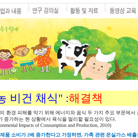
농
비건
채식" :
해결책
의
환경
피해를
막기
위해
에너지와
음식
두
가지
주요
부문에서
가
증가하는
현
상황에서
육식을
멀리할
필요성이
있다
.
onmental Impacts of Consumption and Production, 2010
)
제품
소비가
2
배
증가한다고
가정하면
,
가축
관련
온실가스
배출