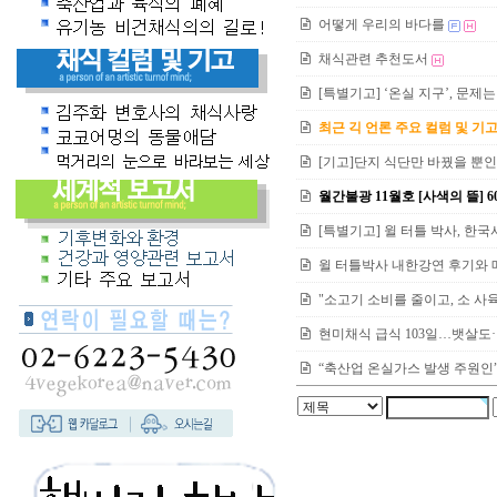
어떻게 우리의 바다를
채식관련 추천도서
[특별기고] ‘온실 지구’, 문제
최근 긱 언론 주요 컬럼 및 기
[기고]단지 식단만 바꿨을 뿐
월간불광 11월호 [사색의 뜰] 
[특별기고] 윌 터틀 박사, 한국
윌 터틀박사 내한강연 후기와
"소고기 소비를 줄이고, 소 사
현미채식 급식 103일…뱃살도·
“축산업 온실가스 발생 주원인