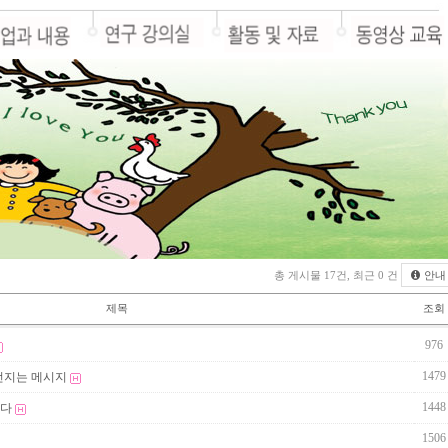
총 게시물 17건, 최근 0 건
안내
제목
조회
976
1479
던지는 메시지
1448
이다
1506