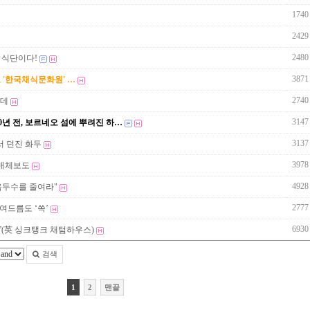
1740
2429
2480
는 식단이다!
3871
고 '한국채식문화원' …
2740
인데
3147
60년 전, 보르네오 섬에 뿌려진 하…
3137
서 던진 화두
3978
 매체보도
4928
육두수를 줄여라"
2777
여드름도 ‘쏙’
6930
”(英 싱크탱크 채텀하우스)
검색
1
2
맨끝