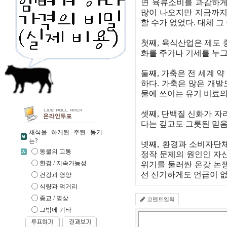
면 육류소비를 과감하게
많이 나오지만 지금까지
할 수가 없었다. 대체 그
첫째, 육식산업은 제도 
화를 주거나 기세를 누
둘째, 가축은 전 세계 
하다. 가축은 많은 개
물에 쓰이는 유기 비료의
셋째, 단백질 신화가 자
다는 깊고도 그릇된 믿음
채식을 하게된 주된 동기
는?
넷째, 환경과 소비자단
동물의 고통
정작 문제의 원인인 자
환경 / 지속가능성
위기를 둘러싼 온갖 논
선 신기하게도 언급이 없
건강과 영양
식량과 먹거리
종교 / 명상
코멘트입력
그밖에 기타