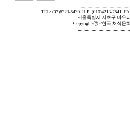
............................................
TEL: (02)6223-5430 H.P: (010)4213-7541 FA
서울특별시 서초구 바우뫼로 
Copyrightsⓒ <한국 채식문화원> S
.............................................